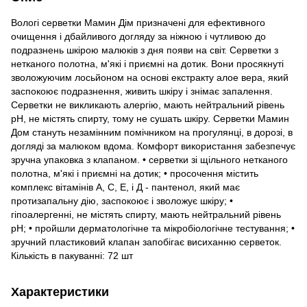
Вологі серветки Мамин Дім призначені для ефективного
очищення і дбайливого догляду за ніжною і чутливою до
подразнень шкірою малюків з дня появи на світ. Серветки з
нетканого полотна, м'які і приємні на дотик. Вони просякнуті
зволожуючим лосьйоном на основі екстракту алое вера, який
заспокоює подразнення, живить шкіру і знімає запалення.
Серветки не викликають алергію, мають нейтральний рівень
pH, не містять спирту, тому не сушать шкіру. Серветки Мамин
Дом стануть незамінним помічником на прогулянці, в дорозі, в
догляді за малюком вдома. Комфорт використання забезпечує
зручна упаковка з клапаном. • серветки зі щільного нетканого
полотна, м'які і приємні на дотик; • просочення містить
комплекс вітамінів А, С, Е, і Д - пантенол, який має
протизапальну дію, заспокоює і зволожує шкіру; •
гіпоалергенні, не містять спирту, мають нейтральний рівень
рН; • пройшли дерматологічне та мікробіологічне тестування; •
зручний пластиковий клапан запобігає висиханню серветок.
Кількість в пакуванні: 72 шт
Характеристики