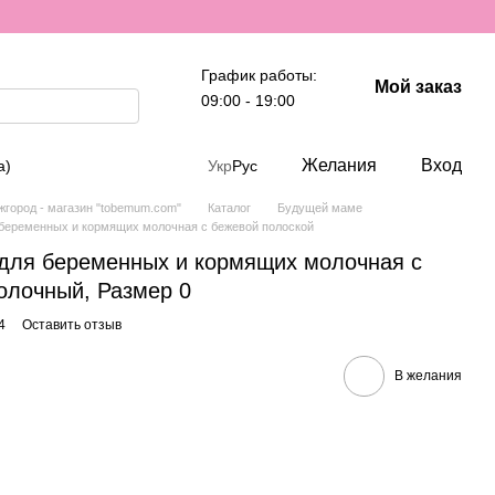
График работы:
Мой заказ
09:00 - 19:00
Желания
Вход
а)
Укр
Рус
город - магазин "tobemum.com"
Каталог
Будущей маме
 беременных и кормящих молочная с бежевой полоской
для беременных и кормящих молочная с
олочный, Размер 0
4
Оставить отзыв
В желания