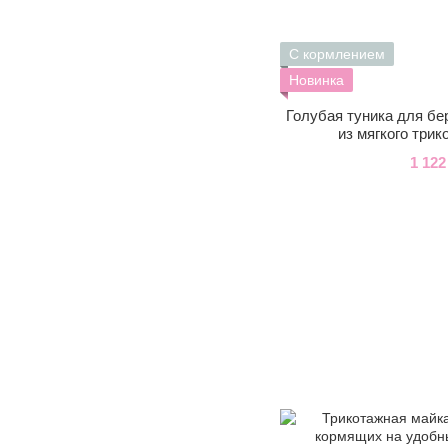
С кормлением
Новинка
Голубая туника для б
из мягкого трик
1 122