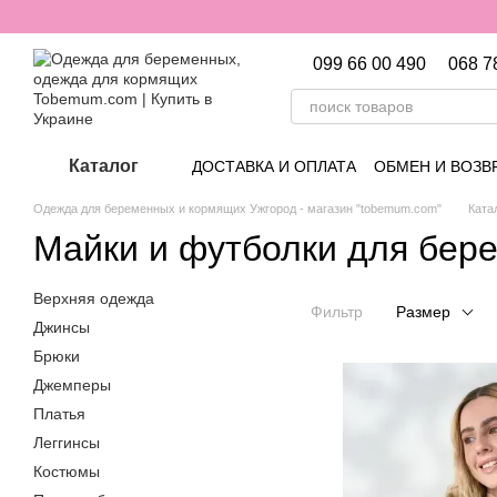
Перейти к основному контенту
099 66 00 490
068 7
Каталог
ДОСТАВКА И ОПЛАТА
ОБМЕН И ВОЗВ
Одежда для беременных и кормящих Ужгород - магазин "tobemum.com"
Ката
Майки и футболки для бер
Верхняя одежда
Фильтр
Размер
Джинсы
Брюки
Джемперы
Платья
Леггинсы
Костюмы