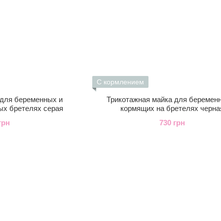
С кормлением
 для беременных и
Трикотажная майка для беремен
ых бретелях серая
кормящих на бретелях черна
грн
730 грн