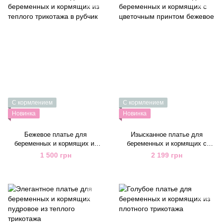
С кормлением
С кормлением
Новинка
Новинка
Бежевое платье для
Изысканное платье для
беременных и кормящих из
беременных и кормящих с
теплого трикотажа в рубчик
цветочным принтом бежевое
1 500 грн
2 199 грн