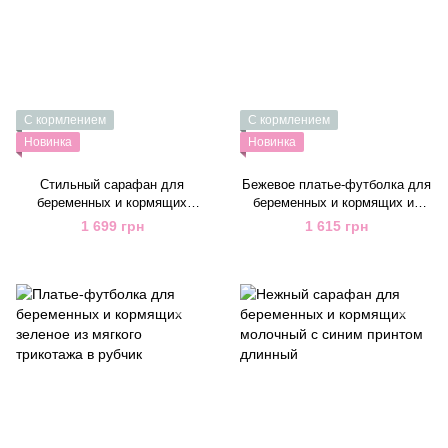
С кормлением
С кормлением
Новинка
Новинка
Стильный сарафан для
Бежевое платье-футболка для
беременных и кормящих
беременных и кормящих из
молочный с розовым
мягкого трикотажа в рубчик
1 699 грн
1 615 грн
цветочным принтом