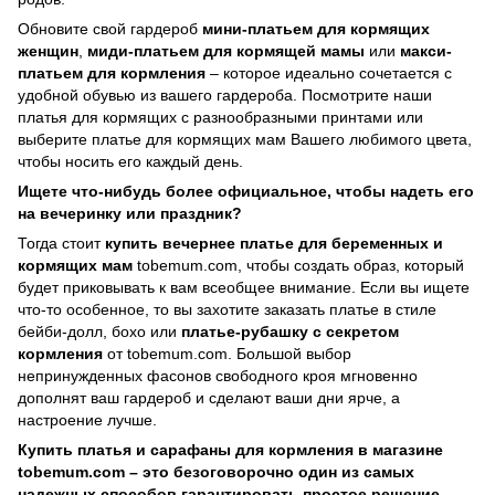
Обновите свой гардероб
мини-платьем для кормящих
женщин
,
миди-платьем для кормящей мамы
или
макси-
платьем для кормления
– которое идеально сочетается с
удобной обувью из вашего гардероба. Посмотрите наши
платья для кормящих с разнообразными принтами или
выберите платье для кормящих мам Вашего любимого цвета,
чтобы носить его каждый день.
Ищете что-нибудь более официальное, чтобы надеть его
на вечеринку или праздник?
Тогда стоит
купить вечернее платье для беременных и
кормящих мам
tobemum.com, чтобы создать образ, который
будет приковывать к вам всеобщее внимание. Если вы ищете
что-то особенное, то вы захотите заказать платье в стиле
бейби-долл, бохо или
платье-рубашку с секретом
кормления
от tobemum.com. Большой выбор
непринужденных фасонов свободного кроя мгновенно
дополнят ваш гардероб и сделают ваши дни ярче, а
настроение лучше.
Купить платья и сарафаны для кормления в магазине
tobemum.com – это безоговорочно один из самых
надежных способов гарантировать простое решение