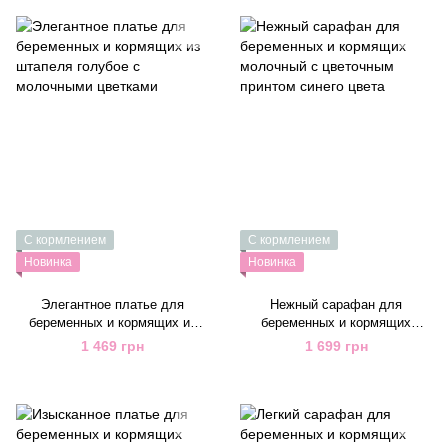
С кормлением
С кормлением
Новинка
Новинка
Элегантное платье для
Нежный сарафан для
беременных и кормящих из
беременных и кормящих
штапеля голубое с молочными
молочный с цветочным
1 469 грн
1 699 грн
цветками
принтом синего цвета