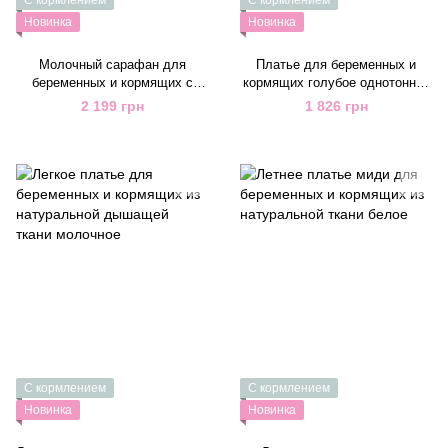
Новинка
Новинка
Молочный сарафан для
Платье для беременных и
беременных и кормящих с
кормящих голубое однотонное
черным принтом длины макси
из натуральной ткани
2 199 грн
1 826 грн
С кормлением
С кормлением
Новинка
Новинка