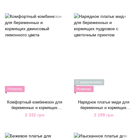
С кормлением
Новинка
Новинка
Комфортный комбинезон для
Нарядное платье миди для
беременных и кормящих
беременных и кормящих
джинсовый лимонного цвета
пудровое с цветочным принтом
2 332 грн
2 199 грн