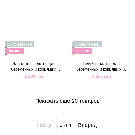
С кормлением
С кормлением
Новинка
Новинка
Элегантное платье для
Голубое платье для
беременных и кормящих
беременных и кормящих из
пудровое из теплого трикотажа
плотного трикотажа
1 800 грн
1 615 грн
Показать еще 20 товаров
Назад
Вперед
1
из 4