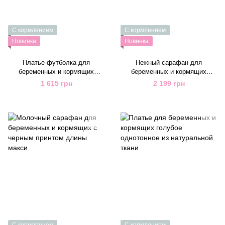
С кормлением
С кормлением
Новинка
Новинка
Платье-футболка для
Нежный сарафан для
беременных и кормящих
беременных и кормящих
зеленое из мягкого трикотажа
молочный с синим принтом
1 615 грн
2 199 грн
в рубчик
длинный
С кормлением
С кормлением