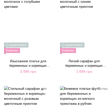
С кормлением
С кормлением
Новинка
Новинка
Изысканное платье для
Легкий сарафан для
беременных и кормящих
беременных и кормящих
молочное с голубыми цветами
молочный с синим цветочным
2 090 грн
1 699 грн
принтом