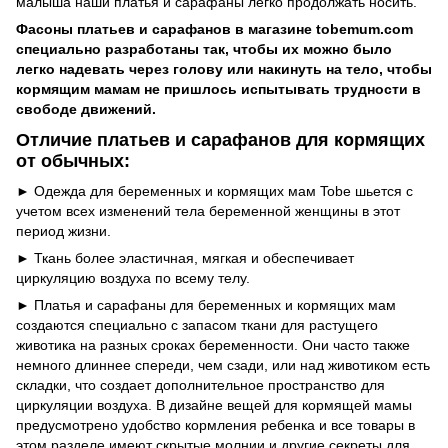
малыша наши платья и сарафаны легко продолжать носить.
Фасоны платьев и сарафанов в магазине tobemum.com
специально разработаны так, чтобы их можно было
легко надевать через голову или накинуть на тело, чтобы
кормящим мамам не пришлось испытывать трудности в
свободе движений.
Отличие платьев и сарафанов для кормящих
от обычных:
► Одежда для беременных и кормящих мам Tobe шьется с
учетом всех изменений тела беременной женщины в этот
период жизни.
► Ткань более эластичная, мягкая и обеспечивает
циркуляцию воздуха по всему телу.
► Платья и сарафаны для беременных и кормящих мам
создаются специально с запасом ткани для растущего
животика на разных сроках беременности. Они часто также
немного длиннее спереди, чем сзади, или над животиком есть
складки, что создает дополнительное пространство для
циркуляции воздуха. В дизайне вещей для кормящей мамы
предусмотрено удобство кормления ребенка и все товары в
этом разделе имеют скрытые молнии и другие секреты для