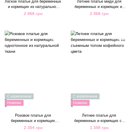
Легкое платье для беременных
Летнее платье миди для
и кормящих из натуральной
беременных и кормящих из
дышащей ткани молочное
натуральной ткани белое
2 068 грн
2 068 грн
С кормлением
С кормлением
Новинка
Новинка
Розовое платье для
Летнее платье для
беременных и кормящих
беременных и кормящих со
однотонное из натуральной
съемным топом кофейного
2 354 грн
1 359 грн
ткани
цвета