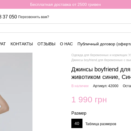
Бесплатная доставка от 2500 гривен
8 37 050
Перезвонить вам?
РАТ
КОНТАКТЫ
ОТЗЫВЫ
О НАС
Публичный договор (оферт
Одежда для беременных и кормящих Уж
Джинсы boyfriend для беременных с в
Джинсы boyfriend дл
животиком синие, Си
В наличии
Артикул: 42000
Оста
1 990 грн
Размер
40
Таблица размеров