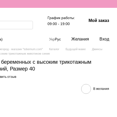
График работы:
Мой заказ
09:00 - 19:00
Желания
Вход
а)
Укр
Рус
город - магазин "tobemum.com"
Каталог
Будущей маме
Джинсы
ысоким трикотажным животиком синие
я беременных с высоким трикотажным
ний, Размер 40
вить отзыв
В желания