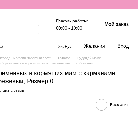
График работы:
Мой заказ
09:00 - 19:00
Желания
Вход
а)
Укр
Рус
город - магазин "tobemum.com"
Каталог
Будущей маме
я беременных и кормящих мам с карманами серо-бежевый
ременных и кормящих мам с карманами
бежевый, Размер 0
ставить отзыв
В желания