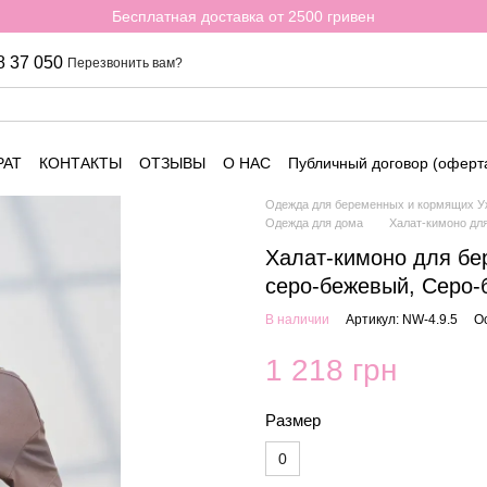
Бесплатная доставка от 2500 гривен
8 37 050
Перезвонить вам?
РАТ
КОНТАКТЫ
ОТЗЫВЫ
О НАС
Публичный договор (оферт
Одежда для беременных и кормящих Уж
Одежда для дома
Халат-кимоно дл
Халат-кимоно для бе
серо-бежевый, Серо-
В наличии
Артикул: NW-4.9.5
О
1 218 грн
Размер
0