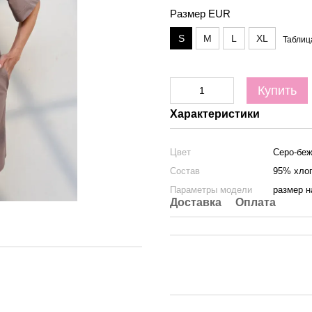
Размер EUR
S
M
L
XL
Таблиц
Купить
Характеристики
Цвет
Серо-бе
Состав
95% хлоп
Параметры модели
размер н
Доставка
Оплата