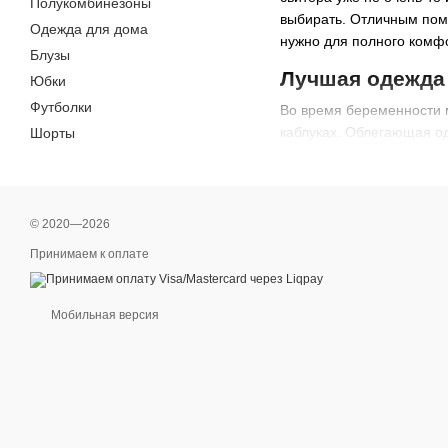
Полукомбинезоны
выбирать. Отличным помо
Одежда для дома
нужно для полного комфо
Блузы
Лучшая одежда 
Юбки
Футболки
Во время беременности м
каблуках. Облегающая од
Шорты
деликатный товар –
одеж
наиболее органично под
разработанная нашими м
© 2020—2026
Критерии выбо
Принимаем к оплате
Чтобы выбранная одежда
составом ткани. Важно о
обращать внимание на св
Мобильная версия
сторону, хотя она очень
городах страны становит
просто неудобно, а даже
груди дополнительная п
возникновение растяжек,