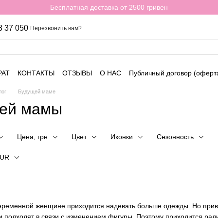
Бесплатная доставка от 2500 гривен
8 37 050
Перезвонить вам?
РАТ
КОНТАКТЫ
ОТЗЫВЫ
О НАС
Публичный договор (оферт
лог
Будущей маме
щей мамы
Цена, грн
Цвет
Иконки
Сезонность
EUR
еременной женщине приходится надевать больше одежды. Но пр
 и подходят в связи с изменением фигуры. Поэтому приходится ради