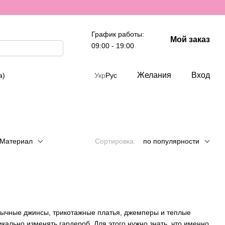
График работы:
Мой заказ
09:00 - 19:00
Желания
Вход
а)
Укр
Рус
Материал
Сортировка:
по популярности
ивычные
джинсы
, трикотажные
платья
,
джемперы
и теплые
кально изменять гардероб. Для этого нужно знать, что именно