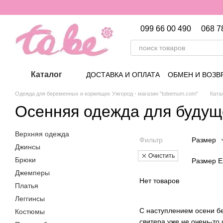
Перейти к основному контенту
099 66 00 490
068 7
Каталог
ДОСТАВКА И ОПЛАТА
ОБМЕН И ВОЗВ
Одежда для беременных и кормящих Ужгород - магазин "tobemum.com"
Ката
Осенняя одежда для буду
Верхняя одежда
Фильтр
Размер
Джинсы
Очистить
Брюки
Размер 
Джемперы
Нет товаров
Платья
Леггинсы
С наступлением осени б
Костюмы
свитера уже не очень-то