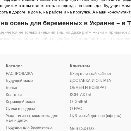
щником в этом станет каталог одежды на осень для будущих мам в 
рта в дороге, в доме, на работе и на прогулке. А наши консульта
на осень для беременных в Украине – в T
еняется не только внешний вид, но даже ритм жизни и привычки л
ежда становится тесной и неудобной. А подобрать что-то подходя
да для беременных
. Купить в Украине ее лучше всего через наш 
ходят для изменившейся женской фигуры. Но это вовсе не бесфор
одельерами специально для будущих мам под осеннюю прохладу
Каталог
Клиентам
ра
РАСПРОДАЖА
Вход в личный кабинет
 была по-настоящему комфортной, нужно учитывать многие нюансы
Будущей маме
ДОСТАВКА И ОПЛАТА
пределить, какие именно виды нарядов нужно приобрести, чтобы не
Белье
ОБМЕН И ВОЗВРАТ
ои ощущения. Если что-то жмет, натирает, открывает живот или дру
Колготки
КОНТАКТЫ
 красивая. Ведь это не просто очередной модный наряд, а полноце
Кормящей маме
ОТЗЫВЫ
ся очень прохладно, что заставляет женщин одеваться потеплее. Н
Сумки в роддом
О НАС
 опасно для плода и самой будущей мамы. Нежелательно выбирать б
Уход, гигиена, косметика для
Публичный договор (оферта)
оддержка необходима. Некоторые врачи рекомендуют надевать по
мам и деток
 а также сделает весь наряд теплее.
Подушки для беременных,
Мы в соцсетях