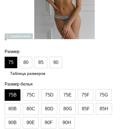
С кормлением
Размер
75
80
85
90
Таблица размеров
Размер белья
75B
75C
75D
75E
75F
75G
80B
80C
80D
80G
85F
85H
90B
90E
90F
90H