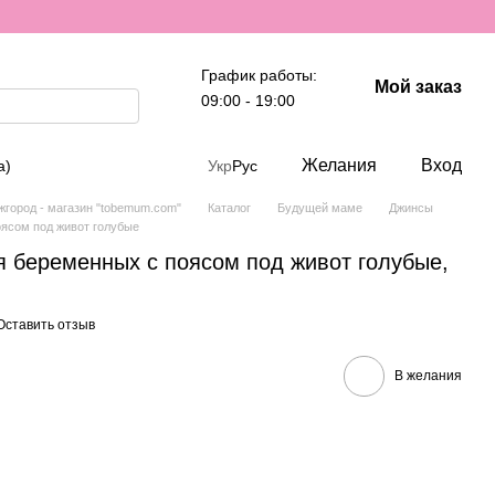
График работы:
Мой заказ
09:00 - 19:00
Желания
Вход
а)
Укр
Рус
город - магазин "tobemum.com"
Каталог
Будущей маме
Джинсы
ясом под живот голубые
 беременных с поясом под живот голубые,
Оставить отзыв
В желания