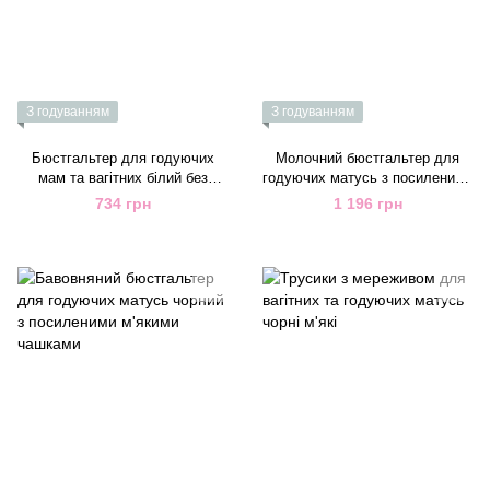
З годуванням
З годуванням
Бюстгальтер для годуючих
Молочний бюстгальтер для
мам та вагітних білий без
годуючих матусь з посиленими
кісточок
чашками
734 грн
1 196 грн