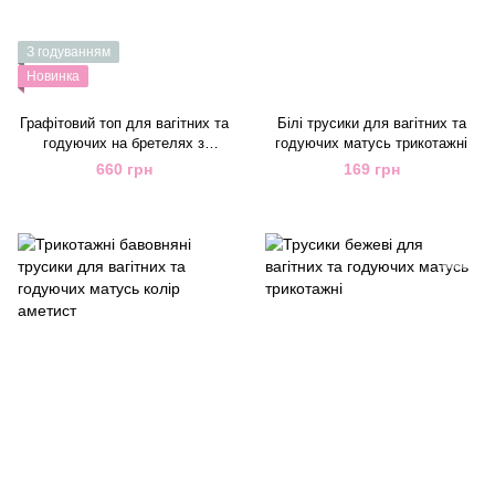
З годуванням
Новинка
Графітовий топ для вагітних та
Білі трусики для вагітних та
годуючих на бретелях з
годуючих матусь трикотажні
кліпсами
660 грн
169 грн