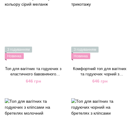
З годуванням
З годуванням
Новинка
Новинка
Топ для вагітних та годуючих з
Комфортний топ для вагітних
еластичного бавовняного
та годуючих чорний з
трикотажу кольору сірий
еластичного бавовняного
646 грн
646 грн
меланж
трикотажу