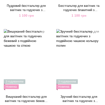
Пудровий бюстгальтер для
Бюстгальтер для вагітних та
вагітних та годуючих з
годуючих блакитний з
подвійною чашкою з
подвійною чашкою зі знімними
1 100 грн
1 100 грн
мереживом
вкладишами
З годуванням
З годуванням
Новинка
Новинка
Вишуканий бюстгальтер для
Зручний бюстгальтер для
вагітних та годуючих бежевий
вагітних та годуючих з