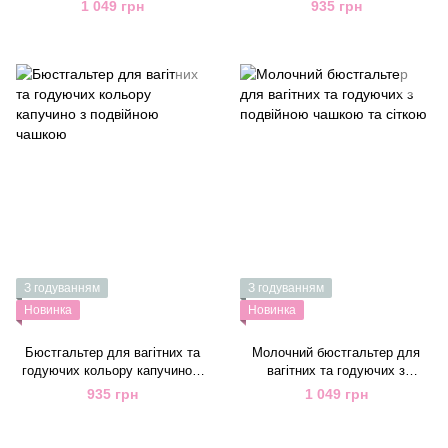
з подвійною чашкою та сіткою
подвійною чашкою кольору
1 049 грн
935 грн
полин
З годуванням
З годуванням
Новинка
Новинка
Бюстгальтер для вагітних та
Молочний бюстгальтер для
годуючих кольору капучино з
вагітних та годуючих з
подвійною чашкою
подвійною чашкою та сіткою
935 грн
1 049 грн