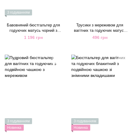
З годуванням
Бавовняний бюстгальтер для
Трусики з мереживом для
годуючих матусь чорний з
вагітних та годуючих матусь
посиленими м'якими чашками
чорні м'які
1 196 грн
496 грн
З годуванням
З годуванням
Новинка
Новинка