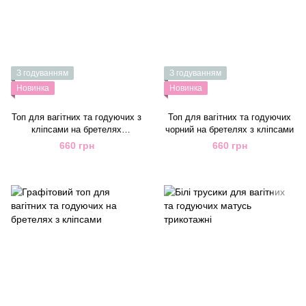
З годуванням
З годуванням
Новинка
Новинка
Топ для вагітних та годуючих з
Топ для вагітних та годуючих
кліпсами на бретелях
чорний на бретелях з кліпсами
молочний
660 грн
660 грн