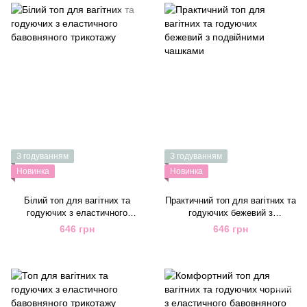
З годуванням
З годуванням
Новинка
Новинка
Білий топ для вагітних та
Практичний топ для вагітних та
годуючих з еластичного
годуючих бежевий з
бавовняного трикотажу
подвійними чашками
646 грн
646 грн