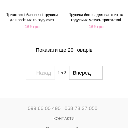
Трикотажні бавовняні трусики
Трусики бежеві для вагітних та
для вагітних та годуючих
годуючих матусь трикотажні
матусь колір аметист
169 грн
169 грн
Показати ще 20 товарів
Назад
Вперед
1
з 3
099 66 00 490
068 78 37 050
КОНТАКТИ