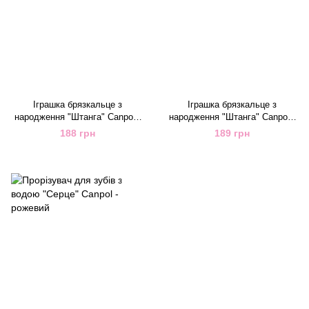
Іграшка брязкальце з
Іграшка брязкальце з
народження "Штанга" Canpol -
народження "Штанга" Canpol -
рожева
блакитна
188 грн
189 грн