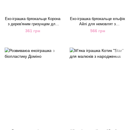
Еко-іграшка брязкальце Корона
Еко-іграшка брязкальце ельфік
з дерев'яним гризунцем для
Айлі для немовлят з
діток від 0 місяців
народження
361 грн
566 грн