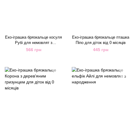
Еко-іграшка брязкальце косуля
Еко-іграшка брязкальце пташка
Рубі для немовлят з
Піпо для діток від 0 місяців
народження
566 грн
445 грн