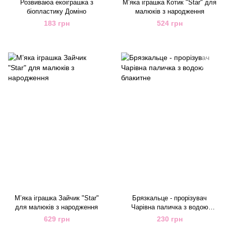
Розвиваюа екоіграшка з
М’яка іграшка Котик "Star" для
біопластику Доміно
малюків з народження
183 грн
524 грн
М’яка іграшка Зайчик "Star"
Брязкальце - прорізувач
для малюків з народження
Чарівна паличка з водою
блакитне
629 грн
230 грн