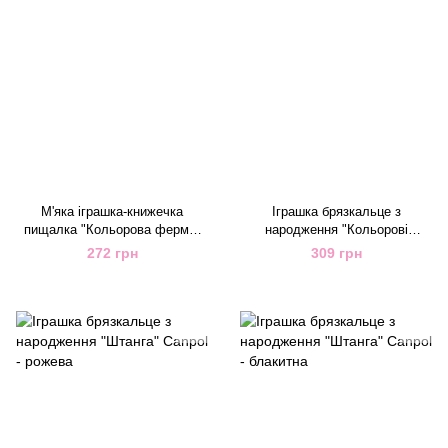
М'яка іграшка-книжечка
Іграшка брязкальце з
пищалка "Кольорова ферма"
народження "Кольоровi
Canpol
кульки" Canpol
272 грн
309 грн