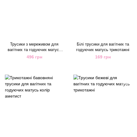
Трусики з мереживом для
Білі трусики для вагітних та
вагітних та годуючих матусь
годуючих матусь трикотажні
чорні м'які
496 грн
169 грн