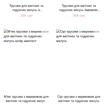
Трусики для вагітних та
Трусики для вагітних та
годуючих матусь із
годуючих матусь бавовняні
бавовняного трикотажу колір
чорні
169 грн
169 грн
меланж
М'які трусики з мереживом для
Сірі трусики з мереживом для
вагітних та годуючих матусь
вагітних та годуючих матусь