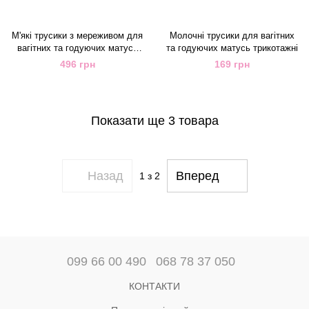
М'які трусики з мереживом для
Молочні трусики для вагітних
вагітних та годуючих матусь
та годуючих матусь трикотажні
чорні
496 грн
169 грн
Показати ще 3 товара
Назад
Вперед
1
з 2
099 66 00 490
068 78 37 050
КОНТАКТИ