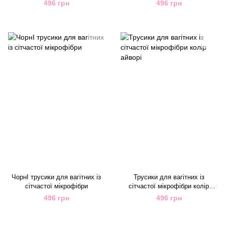
колір аметист
496 грн
496 грн
ЧорнІ трусики для вагітних із
Трусики для вагітних із
сітчастої мікрофібри
сітчастої мікрофібри колір
айворі
496 грн
496 грн