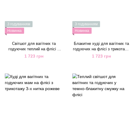
З годуванням
З годуванням
Новинка
Новинка
Світшот для вагітних та
Блакитне худі для вагітних та
годуючих теплий на флісі з
годуючих на флісі з трикотажу
м'якого трикотажу жовтий
3-х нитка
1 723 грн
1 723 грн