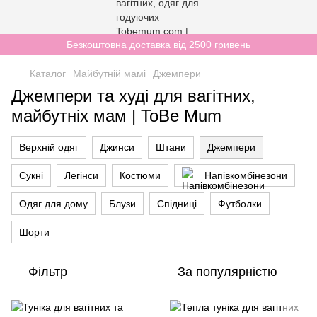
Безкоштовна доставка від 2500 гривень
Каталог
Майбутній мамі
Джемпери
Джемпери та худі для вагітних,
майбутніх мам | ToBe Mum
Верхній одяг
Джинси
Штани
Джемпери
Сукні
Легінси
Костюми
Напівкомбінезони
Одяг для дому
Блузи
Спідниці
Футболки
Шорти
Фільтр
За популярністю