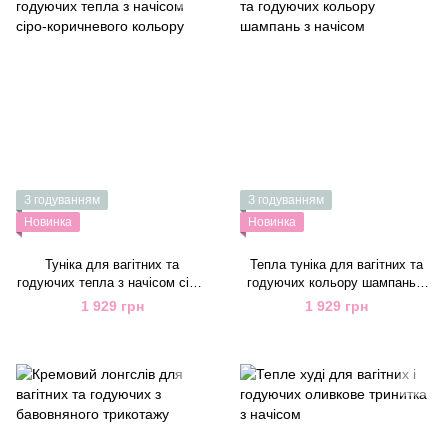
З годуванням
З годуванням
Новинка
Новинка
Туніка для вагітних та
Тепла туніка для вагітних та
годуючих тепла з начісом сіро-
годуючих кольору шампань з
коричневого кольору
начісом
1 929 грн
1 929 грн