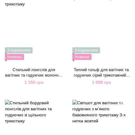
З годуванням
З годуванням
Новинка
Новинка
Стильний лонгслів для
Теплий гольф для вагітних та
вагітних та годуючих молочний
годуючих сірий трикотажний з
з бавовняного трикотажу
ангори
1 150 грн
1 099 грн