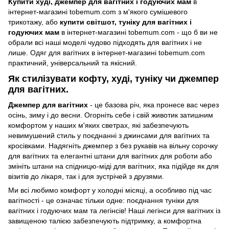
Купити худі, джемпер для вагітних і годуючих мам
в
інтернет-магазині tobemum.com з м'якого сумішевого
трикотажу, або
купити світшот, туніку для вагітних і
годуючих мам
в інтернет-магазині tobemum.com - що б ви не
обрали всі наші моделі чудово підходять для вагітних і не
лише. Одяг для вагітних в інтернет-магазині tobemum.com
практичний, універсальний та якісний.
Як стилізувати кофту, худі, туніку чи джемпер
для вагітних.
Джемпер для вагітних
- це базова річ, яка пронесе вас через
осінь, зиму і до весни. Огорніть себе і свій животик затишним
комфортом у наших м'яких светрах, які забезпечують
невимушений стиль у поєднанні з джинсами для вагітних та
кросівками. Надягніть джемпер з без рукавів на вільну сорочку
для вагітних та елегантні штани для вагітних для роботи або
змініть штани на спідницю-міді для вагітних, яка підійде як для
візитів до лікаря, так і для зустрічей з друзями.
Ми всі любимо комфорт у холодні місяці, а особливо під час
вагітності - це означає тільки одне: поєднання туніки для
вагітних і годуючих мам та легінсів! Наші легінси для вагітних із
завищеною талією забезпечують підтримку, а комфортна