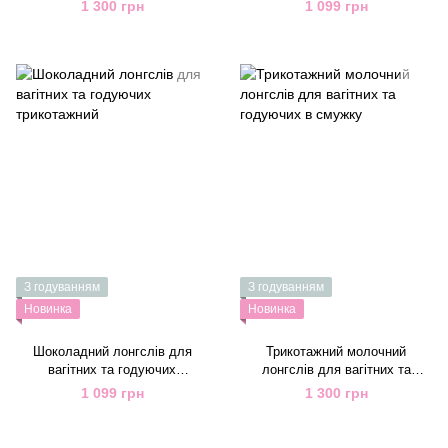
синя смужка
полин
1 300 грн
1 099 грн
З годуванням
З годуванням
Новинка
Новинка
Шоколадний лонгслів для
Трикотажний молочний
вагітних та годуючих
лонгслів для вагітних та
трикотажний
годуючих в смужку
1 099 грн
1 300 грн