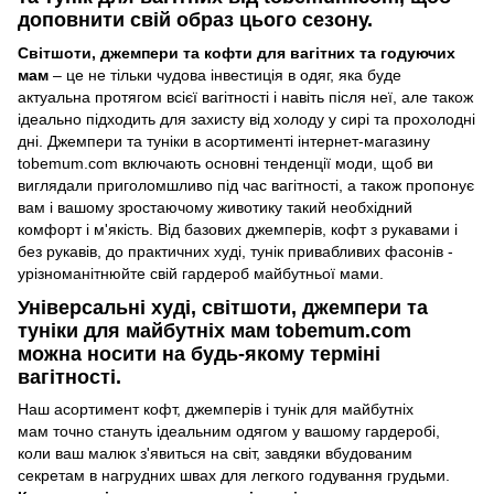
доповнити свій образ цього сезону.
Світшоти, джемпери та кофти для вагітних та годуючих
мам
– це не тільки чудова інвестиція в одяг, яка буде
актуальна протягом всієї вагітності і навіть після неї, але також
ідеально підходить для захисту від холоду у сирі та прохолодні
дні. Джемпери та туніки в асортименті інтернет-магазину
tobemum.com включають основні тенденції моди, щоб ви
виглядали приголомшливо під час вагітності, а також пропонує
вам і вашому зростаючому животику такий необхідний
комфорт і м'якість. Від базових джемперів, кофт з рукавами і
без рукавів, до практичних худі, тунік привабливих фасонів -
урізноманітнюйте свій гардероб майбутньої мами.
Універсальні худі, світшоти, джемпери та
туніки для майбутніх мам tobemum.com
можна носити на будь-якому терміні
вагітності.
Наш асортимент кофт, джемперів і тунік для майбутніх
мам точно стануть ідеальним одягом у вашому гардеробі,
коли ваш малюк з'явиться на світ, завдяки вбудованим
секретам в нагрудних швах для легкого годування грудьми.