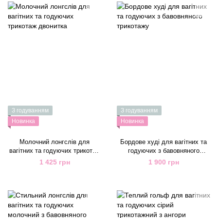
З годуванням
З годуванням
Новинка
Новинка
Молочний лонгслів для
Бордове худі для вагітних та
вагітних та годуючих трикотаж
годуючих з бавовняного
двонитка
трикотажу
1 425 грн
1 900 грн