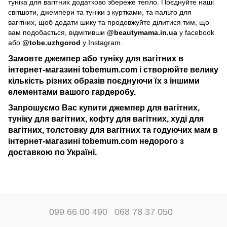
туніка для вагітних додатково збереже тепло. Поєднуйте наші
світшоти, джемпери та туніки з куртками, та пальто для
вагітних, щоб додати шику та продовжуйте ділитися тим, що
вам подобається, відмітивши
@beautymama.in.ua
у facebook
або
@tobe.uzhgorod
у Instagram.
Замовте джемпер або туніку для вагітних в
інтернет-магазині tobemum.com і створюйте велику
кількість різних образів поєднуючи їх з іншими
елементами вашого гардеробу.
Запрошуємо Вас купити джемпер для вагітних,
туніку для вагітних, кофту для вагітних, худі для
вагітних, толстовку для вагітних та годуючих мам в
інтернет-магазині tobemum.com недорого з
доставкою по Україні.
099 66 00 490
068 78 37 050