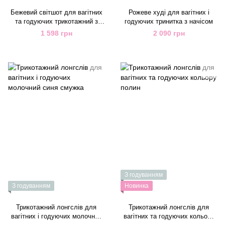
Бежевий світшот для вагітних
Рожеве худі для вагітних і
та годуючих трикотажний з
годуючих тринитка з начісом
начісом
1 598 грн
2 090 грн
З годуванням
З годуванням
Новинка
Трикотажний лонгслів для
Трикотажний лонгслів для
вагітних і годуючих молочний
вагітних та годуючих кольору