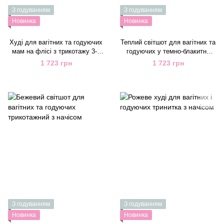
З годуванням
З годуванням
Новинка
Новинка
Худі для вагітних та годуючих
Теплий світшот для вагітних та
мам на флісі з трикотажу 3-х
годуючих у темно-блакитну
нитка рожеве
смужку на флісі
1 723 грн
1 723 грн
З годуванням
З годуванням
Новинка
Новинка