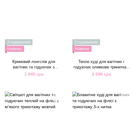
З годуванням
З годуванням
Новинка
Новинка
Кремовий лонгслів для
Тепле худі для вагітних і
вагітних та годуючих з
годуючих оливкове тринитка з
бавовняного трикотажу
начісом
1 045 грн
2 090 грн