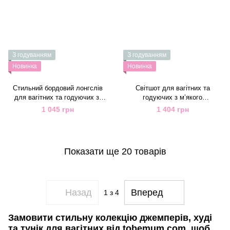
З годуванням
З годуванням
Новинка
Новинка
Стильний бордовий лонгслів
Світшот для вагітних та
для вагітних та годуючих зі
годуючих з м’якого
щільного трикотажу
бавовняного трикотажу 3-х
1 045 грн
1 404 грн
нитка жовтий
Показати ще 20 товарів
Назад
Вперед
1
з 4
Замовити стильну колекцію джемперів, худі
та тунік для вагітних від tobemum.com, щоб