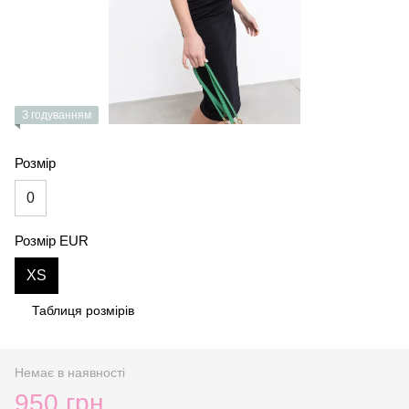
З годуванням
Розмір
0
Розмір EUR
XS
Таблиця розмірів
Немає в наявності
950 грн