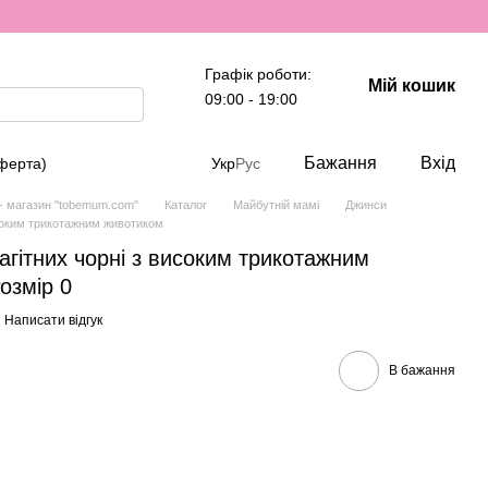
Графік роботи:
Мій кошик
09:00 - 19:00
Бажання
Вхід
оферта)
Укр
Рус
 - магазин "tobemum.com"
Каталог
Майбутній мамі
Джинси
исоким трикотажним животиком
агітних чорні з високим трикотажним
озмір 0
Написати відгук
В бажання