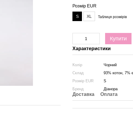
Розмір EUR
S
XL
Таблиця розмірів
Купити
Характеристики
Колір
Чорний
Склад
93% котон, 7% 
Розмір EUR
S
Бренд
Діанора
Доставка
Оплата