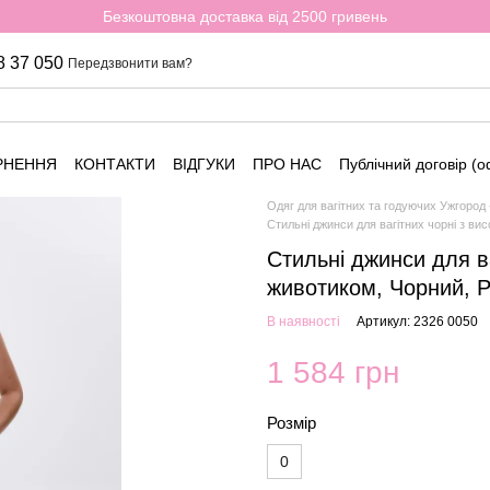
Безкоштовна доставка від 2500 гривень
8 37 050
Передзвонити вам?
РНЕННЯ
КОНТАКТИ
ВІДГУКИ
ПРО НАС
Публічний договір (
Одяг для вагітних та годуючих Ужгород
Стильні джинси для вагітних чорні з в
Стильні джинси для в
животиком, Чорний, Р
В наявності
Артикул: 2326 0050
1 584 грн
Розмір
0