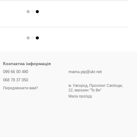
Контактна інформація
099 66 00 490
mama.pip@ukr.net
068 78 37 050
м. Ужгород, Проспект Свободи,
Передзвонити вам?
22, магазин "To Be"
Мапа проїзду