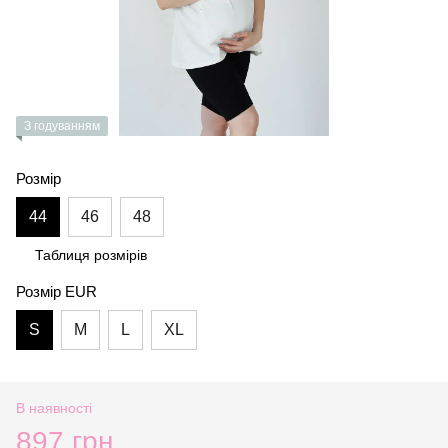
З годуванням
Розмір
44
46
48
Таблиця розмірів
Розмір EUR
S
M
L
XL
В наявності
897 грн