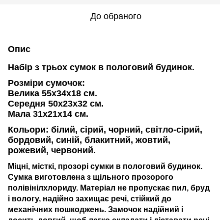
До обраного
Опис
Набір з трьох сумок в пологовий будинок.
Розміри сумочок:
Велика 55х34х18 см.
Середня 50х23х32 см.
Мала 31х21х14 см.
Кольори:
білий,
сірий, чорний, світло-сірий,
бордовий, синій, блакитний, жовтий,
рожевий, червоний.
Міцні, місткі, прозорі сумки в пологовий будинок.
Сумка виготовлена з щільного прозорого
полівінілхлориду. Матеріал не пропускає пил, бруд
і вологу, надійно захищає речі, стійкий до
механічних пошкоджень. Замочок надійний і
досить довгий, щоб легко складати і діставати речі.