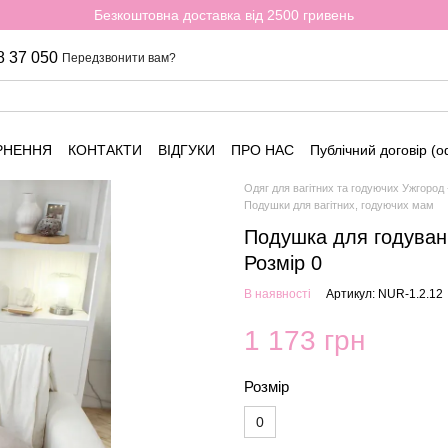
Безкоштовна доставка від 2500 гривень
8 37 050
Передзвонити вам?
РНЕННЯ
КОНТАКТИ
ВІДГУКИ
ПРО НАС
Публічний договір (
Одяг для вагітних та годуючих Ужгород
Подушки для вагітних, годуючих мам
Подушка для годуван
Розмір 0
В наявності
Артикул: NUR-1.2.12
1 173 грн
Розмір
0