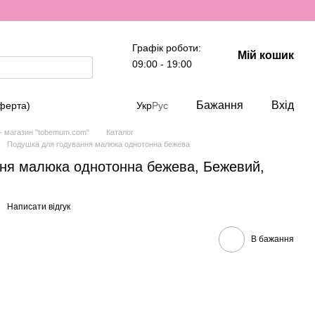
Графік роботи:
Мій кошик
09:00 - 19:00
Бажання
Вхід
оферта)
Укр
Рус
 - магазин "tobemum.com"
Каталог
Подушка для годування малюка однотонна бежева
ня малюка однотонна бежева, Бежевий,
Написати відгук
В бажання