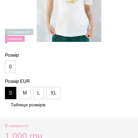
З годуванням
Новинка
Розмір
0
Розмір EUR
S
M
L
XL
Таблиця розмірів
В наявності
1 000 грн