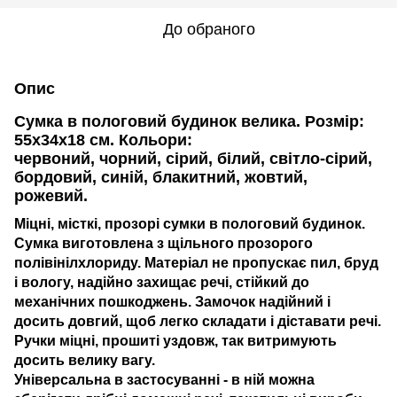
До обраного
Опис
Сумка в пологовий будинок велика.
Розмір:
55х34х18
см. Кольори:
червоний,
чорний, сірий, білий, світло-сірий,
бордовий, синій, блакитний, жовтий,
рожевий.
Міцні, місткі, прозорі сумки в пологовий будинок.
Сумка виготовлена з щільного прозорого
полівінілхлориду. Матеріал не пропускає пил, бруд
і вологу, надійно захищає речі, стійкий до
механічних пошкоджень. Замочок надійний і
досить довгий, щоб легко складати і діставати речі.
Ручки міцні, прошиті уздовж, так витримують
досить велику вагу.
Універсальна в застосуванні - в ній можна