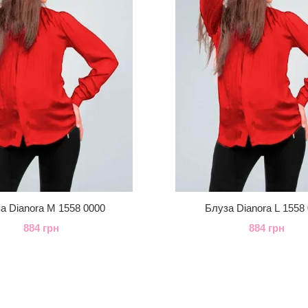
а Dianora M 1558 0000
Блуза Dianora L 1558
884 грн
884 грн