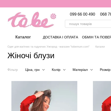
Перейти до основного контенту
099 66 00 490
068 7
Каталог
ДОСТАВКА І ОПЛАТА
ОБМІН ТА ПОВЕ
Одяг для вагітних та годуючих Ужгород - магазин "tobemum.com"
Каталог
Жіночі блузи
Фільтр
Ціна, грн
Колір
Матеріал
Розмі